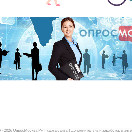
9 - 2026 ОпросМосква.Ру
|
карта сайта
|
дополнительный заработок в инте