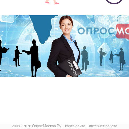
2009 - 2026 ОпросМосква.Ру
|
карта сайта
|
интернет работа