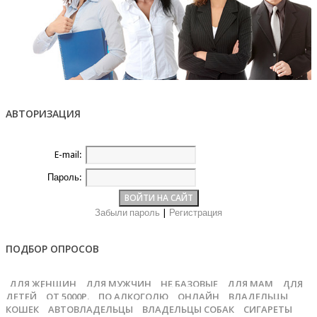
АВТОРИЗАЦИЯ
E-mail:
Пароль:
Забыли пароль
|
Регистрация
ПОДБОР ОПРОСОВ
ДЛЯ ЖЕНЩИН
ДЛЯ МУЖЧИН
НЕ БАЗОВЫЕ
ДЛЯ МАМ
ДЛЯ
ДЕТЕЙ
ОТ 5000Р.
ПО АЛКОГОЛЮ
ОНЛАЙН
ВЛАДЕЛЬЦЫ
КОШЕК
АВТОВЛАДЕЛЬЦЫ
ВЛАДЕЛЬЦЫ СОБАК
СИГАРЕТЫ