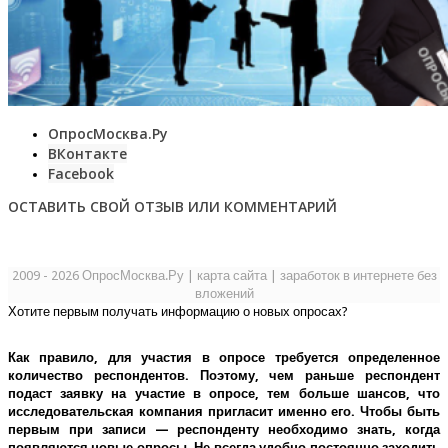
ОпросМосква.Ру
ВКонтакте
Facebook
ОСТАВИТЬ СВОЙ ОТЗЫВ ИЛИ КОММЕНТАРИЙ
2009 - 2026 ОпросМосква.Ру
|
карта сайта
|
заработок в интернете без
вложений
Хотите первым получать информацию о новых опросах?
Как правило, для участия в опросе требуется определенное
количество респондентов. Поэтому, чем раньше респондент
подаст заявку на участие в опросе, тем больше шансов, что
исследовательская компания пригласит именно его.
Чтобы быть
первым при записи — респонденту необходимо знать, когда
появляются новые опросы. Не всегда удобно постоянно заходить