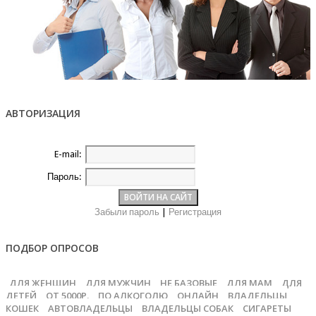
АВТОРИЗАЦИЯ
E-mail:
Пароль:
Забыли пароль
|
Регистрация
ПОДБОР ОПРОСОВ
ДЛЯ ЖЕНЩИН
ДЛЯ МУЖЧИН
НЕ БАЗОВЫЕ
ДЛЯ МАМ
ДЛЯ
ДЕТЕЙ
ОТ 5000Р.
ПО АЛКОГОЛЮ
ОНЛАЙН
ВЛАДЕЛЬЦЫ
КОШЕК
АВТОВЛАДЕЛЬЦЫ
ВЛАДЕЛЬЦЫ СОБАК
СИГАРЕТЫ