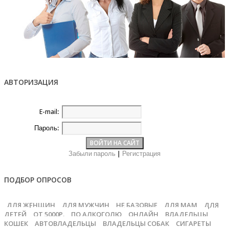
АВТОРИЗАЦИЯ
E-mail:
Пароль:
Забыли пароль
|
Регистрация
ПОДБОР ОПРОСОВ
ДЛЯ ЖЕНЩИН
ДЛЯ МУЖЧИН
НЕ БАЗОВЫЕ
ДЛЯ МАМ
ДЛЯ
ДЕТЕЙ
ОТ 5000Р.
ПО АЛКОГОЛЮ
ОНЛАЙН
ВЛАДЕЛЬЦЫ
КОШЕК
АВТОВЛАДЕЛЬЦЫ
ВЛАДЕЛЬЦЫ СОБАК
СИГАРЕТЫ