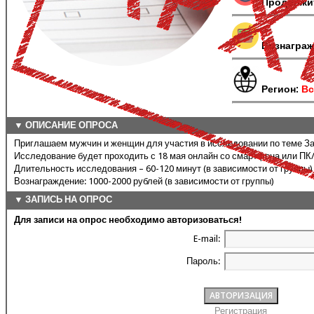
Продолжи
Вознаграж
Регион:
Вс
▼ ОПИСАНИЕ ОПРОСА
Приглашаем мужчин и женщин для участия в исследовании по теме З
Исследование будет проходить с 18 мая онлайн со смартфона или ПК/н
Длительность исследования – 60-120 минут (в зависимости от группы)
Вознаграждение: 1000-2000 рублей (в зависимости от группы)
▼ ЗАПИСЬ НА ОПРОС
Для записи на опрос необходимо авторизоваться!
E-mail:
Пароль:
Регистрация