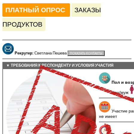
ПЛАТНЫЙ ОПРОС
ЗАКАЗЫ
ПРОДУКТОВ
Рекрутер:
Светлана Пешева
▼ ТРЕБОВАНИЯ К РЕСПОНДЕНТУ И УСЛОВИЯ УЧАСТИЯ
Пол и воз
Жен/муж
Участие ра
не имеет