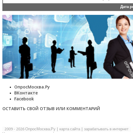
Дата 
ОпросМосква.Ру
ВКонтакте
Facebook
ОСТАВИТЬ СВОЙ ОТЗЫВ ИЛИ КОММЕНТАРИЙ
2009 - 2026 ОпросМосква.Ру
|
карта сайта
|
зарабатывать в интернет