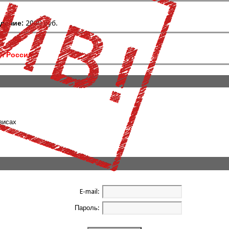
дение:
2000 руб.
я Россия
висах
E-mail:
Пароль: