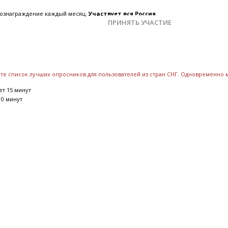
 вознаграждение каждый месяц.
Участвует вся Россия.
ПРИНЯТЬ УЧАСТИЕ
дете список лучших опросников для пользователей из стран СНГ. Одновременно
т 15 минут
10 минут