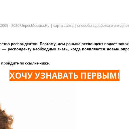
2009 - 2026 ОпросМосква.Ру
|
карта сайта
|
способы заработка в интерне
ество респондентов. Поэтому, чем раньше респондент подаст заявк
— респонденту необходимо знать, когда появляются новые опрос
 пройдите по ссылке ниже.
ХОЧУ УЗНАВАТЬ ПЕРВЫМ!