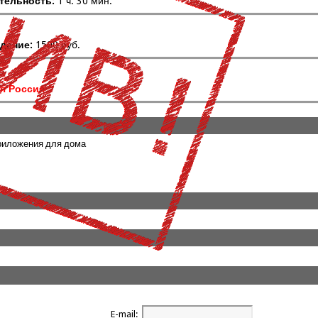
тельность:
1 ч. 30 мин.
дение:
1500 руб.
я Россия
риложения для дома
E-mail: