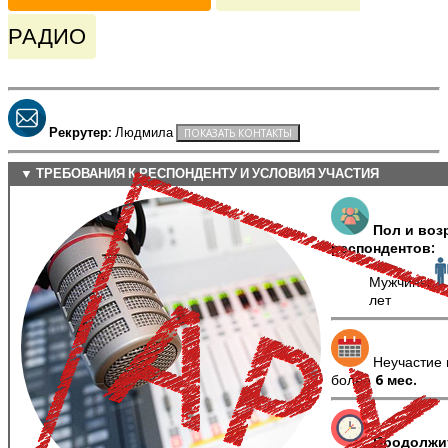
РАДИО
Рекрутер:
Людмила
▼ ТРЕБОВАНИЯ К РЕСПОНДЕНТУ И УСЛОВИЯ УЧАСТИЯ
Пол и воз
респондентов:
Мужчины
лет
Неучастие 
более
6 мес.
Продолжи