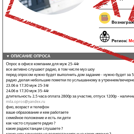
мин.
Вознаграж
Регион:
Мо
▼ ОПИСАНИЕ ОПРОСА
Опрос в офисе компании для муж 25-44г
все активно слушают радио, в том числе муз шоу
перед опросом нужно будет выполнить дом задание - нужно будет за 
радио ,делая небольшие пометки по услышанному в утреннем/вечерн
23.06 в 17.30 муж 25-34г
24.06 в 17.30 муж 35-44г
длительность 2.5 часа оплата 2800р за участие, отпуск 1200р - налич
mila.opros@yandex.ru
фио, возраст и телефон
ваше образование и кем работаете
семейное положение и есть ли дети
как часто слушаете радио ?
какие радиостанции слушаете ?
какие шоу слушаете на радиостанциях и на каких именно ?