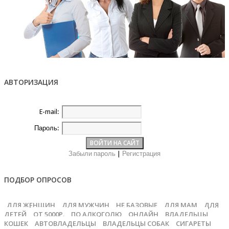
АВТОРИЗАЦИЯ
E-mail:
Пароль:
Забыли пароль
|
Регистрация
ПОДБОР ОПРОСОВ
ДЛЯ ЖЕНЩИН
ДЛЯ МУЖЧИН
НЕ БАЗОВЫЕ
ДЛЯ МАМ
ДЛЯ
ДЕТЕЙ
ОТ 5000Р.
ПО АЛКОГОЛЮ
ОНЛАЙН
ВЛАДЕЛЬЦЫ
КОШЕК
АВТОВЛАДЕЛЬЦЫ
ВЛАДЕЛЬЦЫ СОБАК
СИГАРЕТЫ