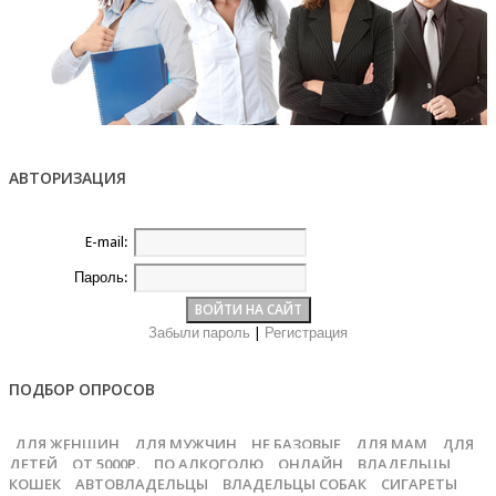
АВТОРИЗАЦИЯ
E-mail:
Пароль:
Забыли пароль
|
Регистрация
ПОДБОР ОПРОСОВ
ДЛЯ ЖЕНЩИН
ДЛЯ МУЖЧИН
НЕ БАЗОВЫЕ
ДЛЯ МАМ
ДЛЯ
ДЕТЕЙ
ОТ 5000Р.
ПО АЛКОГОЛЮ
ОНЛАЙН
ВЛАДЕЛЬЦЫ
КОШЕК
АВТОВЛАДЕЛЬЦЫ
ВЛАДЕЛЬЦЫ СОБАК
СИГАРЕТЫ