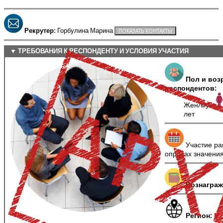
Рекрутер:
Горбулина Марина
▼ ТРЕБОВАНИЯ К РЕСПОНДЕНТУ И УСЛОВИЯ УЧАСТИЯ
Пол и воз
респондентов:
Жен/муж
лет
Участие ра
опросах значени
Вознаграж
Регион:
Мо