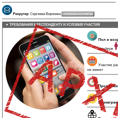
Рекрутер:
Сергеева Вероника
▼ ТРЕБОВАНИЯ К РЕСПОНДЕНТУ И УСЛОВИЯ УЧАСТИЯ
Пол и воз
Жен/муж
Участие ра
не имеет
Продолжи
Вознаграж