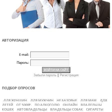
АВТОРИЗАЦИЯ
E-mail:
Пароль:
Забыли пароль
|
Регистрация
ПОДБОР ОПРОСОВ
ДЛЯ ЖЕНЩИН
ДЛЯ МУЖЧИН
НЕ БАЗОВЫЕ
ДЛЯ МАМ
ДЛЯ
ДЕТЕЙ
ОТ 5000Р.
ПО АЛКОГОЛЮ
ОНЛАЙН
ВЛАДЕЛЬЦЫ
КОШЕК
АВТОВЛАДЕЛЬЦЫ
ВЛАДЕЛЬЦЫ СОБАК
СИГАРЕТЫ