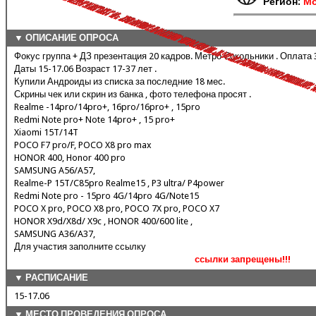
Регион:
Мо
▼ ОПИСАНИЕ ОПРОСА
Фокус группа + ДЗ презентация 20 кадров. Метро Сокольники . Оплата
Даты 15-17.06 Возраст 17-37 лет .
Купили Андроиды из списка за последние 18 мес.
Скрины чек или скрин из банка , фото телефона просят .
Realme -14pro/14pro+, 16pro/16pro+ , 15pro
Redmi Note pro+ Note 14pro+ , 15 pro+
Xiaomi 15T/14T
POCO F7 pro/F, POCO X8 pro max
HONOR 400, Honor 400 pro
SAMSUNG A56/A57,
Realme-P 15T/C85pro Realme15 , P3 ultra/ P4power
Redmi Note pro - 15pro 4G/14pro 4G/Note15
POCO X pro, POCO X8 pro, POCO 7X pro, POCO X7
HONOR X9d/X8d/ X9c , HONOR 400/600 lite ,
SAMSUNG A36/A37,
Для участия заполните ссылку
ссылки запрещены!!!
▼ РАСПИСАНИЕ
15-17.06
▼ МЕСТО ПРОВЕДЕНИЯ ОПРОСА