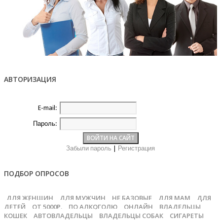
АВТОРИЗАЦИЯ
E-mail:
Пароль:
Забыли пароль
|
Регистрация
ПОДБОР ОПРОСОВ
ДЛЯ ЖЕНЩИН
ДЛЯ МУЖЧИН
НЕ БАЗОВЫЕ
ДЛЯ МАМ
ДЛЯ
ДЕТЕЙ
ОТ 5000Р.
ПО АЛКОГОЛЮ
ОНЛАЙН
ВЛАДЕЛЬЦЫ
КОШЕК
АВТОВЛАДЕЛЬЦЫ
ВЛАДЕЛЬЦЫ СОБАК
СИГАРЕТЫ