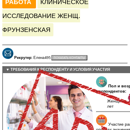
РАБОТА
КЛИНИЧЕСКОЕ
ИССЛЕДОВАНИЕ ЖЕНЩ.
ФРУНЗЕНСКАЯ
Рекрутер:
Елена495
▼ ТРЕБОВАНИЯ К РЕСПОНДЕНТУ И УСЛОВИЯ УЧАСТИЯ
Пол и воз
респондентов:
Женщины
лет
Участие ра
опросах значени