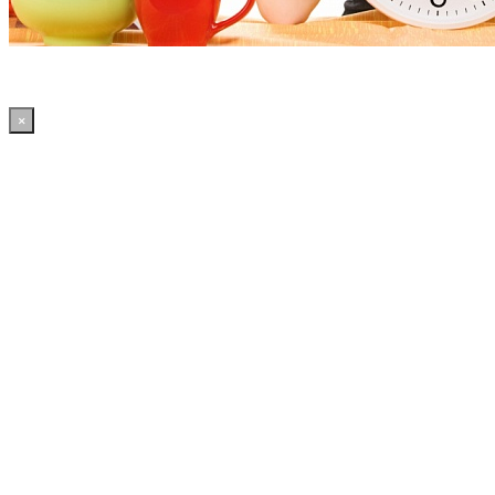
×
18:05:20 WordPress: 50.41MB | MySQL:70 | 2,170sec