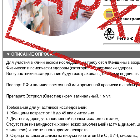
Вознаграж
Регион:
Мо
▼ ОПИСАНИЕ ОПРОСА
Для участия в клиническом исследовании требуются Женщины в возрас
Физически и психически здоровы (категория – практически здоров).
Все участники исследования будут застрахованы, со всеми подписыва
Паспорт РФ и наличие постоянной или временной прописки в любом р
Препарат: Эстриол (Овестин) (крем вагинальный, 1 мг/г)
Требования для участников исследований:
1. Женщины возраст от 18 до 45 включительно
2. Диагноз здоров, установленный врачом-исследователем;
Отсутствие инвалидности, хронических заболеваний (астма, диабет, 
эпилепсия) и постоянного приема лекарств.
3. Отрицательные анализы на вирусы гепатитов В и С , ВИЧ, сифилис;