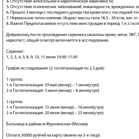
4. Отсутствие алкогольной и наркотической зависимости;
5. Отсутствие психических заболеваний, инвалидности, врожденных з
6. Прошло 3 месяца с последнего донорства крови или с последней то
7. Нормальное телосложение. Индекс массы тела 18,5 - 30 кг/м, вес от 
8. Важно! Предполагаемое отсутствие менструации в период 1 и 2 гос
Доброволец после прохождения скрининга (анализы крови, мочи, ЭКГ, 
наркотест, общий осмотр) включается в исследование.
Скрининг:
1, 2, 3, 4, 5, 8, 9, 10, 11 июня 10:00-11:30
График исследования: (2 госпитализации по 2,5 дня):
1 группа:
1-я Госпитализация: 29 мая (вечер) – 1 июня(утро)
2-я Госпитализация: 5 июня (вечер) – 8 июня(утро)
2 группа:
1-я Госпитализация: 13 июня (вечер) – 16 июня(утро)
2-я Госпитализация: 20 июня (вечер) – 23 июня(утро)
Больница в районе м.Фрунзенская (Москва)
Оплата 30000 рублей на карту (можно на 3-е лицо)