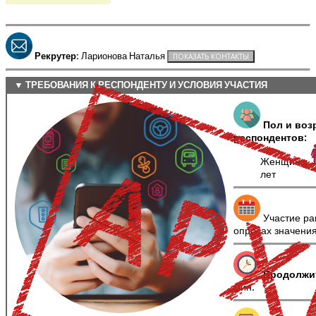
Рекрутер:
Ларионова Наталья
▼ ТРЕБОВАНИЯ К РЕСПОНДЕНТУ И УСЛОВИЯ УЧАСТИЯ
Пол и воз
респондентов:
Женщины
лет
Участие ра
опросах значени
Продолжи
мин.