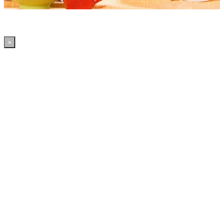
×
12:44:21 WordPress: 50.41MB | MySQL:70 | 2,203sec