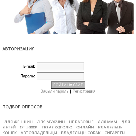
АВТОРИЗАЦИЯ
E-mail:
Пароль:
Забыли пароль
|
Регистрация
ПОДБОР ОПРОСОВ
ДЛЯ ЖЕНЩИН
ДЛЯ МУЖЧИН
НЕ БАЗОВЫЕ
ДЛЯ МАМ
ДЛЯ
ДЕТЕЙ
ОТ 5000Р.
ПО АЛКОГОЛЮ
ОНЛАЙН
ВЛАДЕЛЬЦЫ
КОШЕК
АВТОВЛАДЕЛЬЦЫ
ВЛАДЕЛЬЦЫ СОБАК
СИГАРЕТЫ