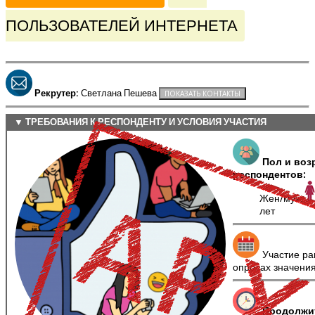
ПОЛЬЗОВАТЕЛЕЙ ИНТЕРНЕТА
Рекрутер:
Светлана Пешева
▼ ТРЕБОВАНИЯ К РЕСПОНДЕНТУ И УСЛОВИЯ УЧАСТИЯ
Пол и воз
респондентов:
Жен/муж
лет
Участие ра
опросах значени
Продолжи