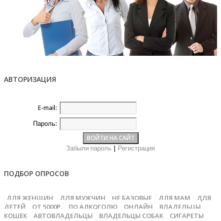
АВТОРИЗАЦИЯ
E-mail:
Пароль:
Забыли пароль
|
Регистрация
ПОДБОР ОПРОСОВ
ДЛЯ ЖЕНЩИН
ДЛЯ МУЖЧИН
НЕ БАЗОВЫЕ
ДЛЯ МАМ
ДЛЯ
ДЕТЕЙ
ОТ 5000Р.
ПО АЛКОГОЛЮ
ОНЛАЙН
ВЛАДЕЛЬЦЫ
КОШЕК
АВТОВЛАДЕЛЬЦЫ
ВЛАДЕЛЬЦЫ СОБАК
СИГАРЕТЫ