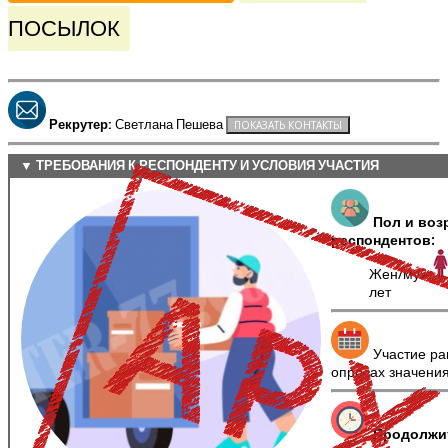
ПОСЫЛОК
Рекрутер:
Светлана Пешева
▼ ТРЕБОВАНИЯ К РЕСПОНДЕНТУ И УСЛОВИЯ УЧАСТИЯ
Пол и воз
респондентов:
Жен/муж
лет
Участие ра
опросах значени
Продолжи