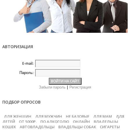
АВТОРИЗАЦИЯ
E-mail:
Пароль:
Забыли пароль
|
Регистрация
ПОДБОР ОПРОСОВ
ДЛЯ ЖЕНЩИН
ДЛЯ МУЖЧИН
НЕ БАЗОВЫЕ
ДЛЯ МАМ
ДЛЯ
ДЕТЕЙ
ОТ 5000Р.
ПО АЛКОГОЛЮ
ОНЛАЙН
ВЛАДЕЛЬЦЫ
КОШЕК
АВТОВЛАДЕЛЬЦЫ
ВЛАДЕЛЬЦЫ СОБАК
СИГАРЕТЫ