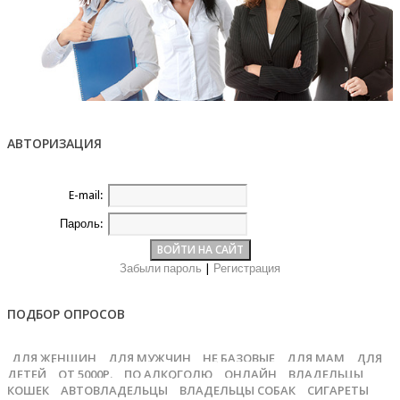
АВТОРИЗАЦИЯ
E-mail:
Пароль:
Забыли пароль
|
Регистрация
ПОДБОР ОПРОСОВ
ДЛЯ ЖЕНЩИН
ДЛЯ МУЖЧИН
НЕ БАЗОВЫЕ
ДЛЯ МАМ
ДЛЯ
ДЕТЕЙ
ОТ 5000Р.
ПО АЛКОГОЛЮ
ОНЛАЙН
ВЛАДЕЛЬЦЫ
КОШЕК
АВТОВЛАДЕЛЬЦЫ
ВЛАДЕЛЬЦЫ СОБАК
СИГАРЕТЫ