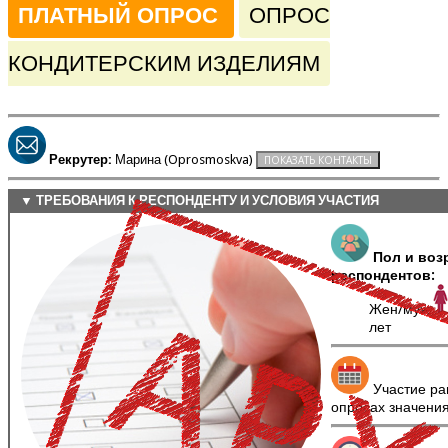
ПЛАТНЫЙ ОПРОС
ОПРОС
КОНДИТЕРСКИМ ИЗДЕЛИЯМ
Рекрутер:
Марина (Oprosmoskva)
▼ ТРЕБОВАНИЯ К РЕСПОНДЕНТУ И УСЛОВИЯ УЧАСТИЯ
Пол и воз
респондентов:
Жен/муж
лет
Участие ра
опросах значени