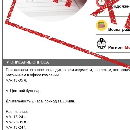
Продолжи
мин.
Вознаграж
Регион:
Мо
▼ ОПИСАНИЕ ОПРОСА
Приглашаем на опрос по кондитерским изделиям, конфетам, шоколад
батончикам в офисе компании
м/ж 18-35 л.
м. Цветной бульвар.
Длительность 2 часа, приход за 30 мин.
Расписание:
м/ж 18-24 г.
м/ж 25-35 л.
м/ж 18-24 г.