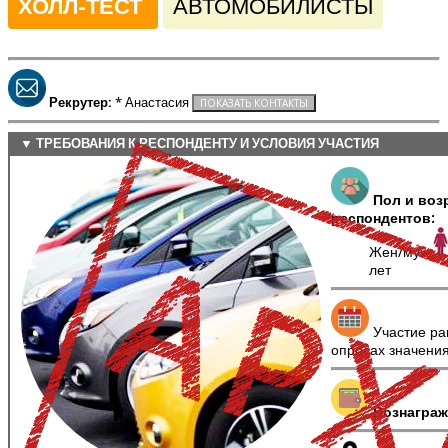
ХОЛЛ-ТЕСТ
АВТОМОБИЛИСТЫ
Рекрутер:
* Анастасия
▼ ТРЕБОВАНИЯ К РЕСПОНДЕНТУ И УСЛОВИЯ УЧАСТИЯ
Пол и воз
респондентов:
Жен/муж
лет
Участие ра
опросах значени
Вознаграж