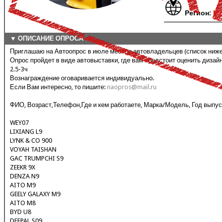
Регион:
Мо
▼ ОПИСАНИЕ ОПРОСА
Приглашаю на Автоопрос в июле месяце автовладельцев (список ниже)
Опрос пройдет в виде автовыставки, где вам предстоит оценить диза
2.5-3ч
Вознаграждение оговаривается индивидуально.
Если Вам интересно, то пишите:
naopros@mail.ru
ФИО, Возраст,Телефон,Где и кем работаете, Марка/Модель, Год выпус
WEY07
LIXIANG L9
LYNK & CO 900
VOYAH TAISHAN
GAC TRUMPCHI S9
ZEEKR 9X
DENZA N9
AITO M9
GEELY GALAXY M9
AITO M8
BYD U8
DEEPAL S09