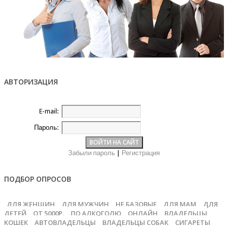
АВТОРИЗАЦИЯ
E-mail:
Пароль:
Забыли пароль
|
Регистрация
ПОДБОР ОПРОСОВ
ДЛЯ ЖЕНЩИН
ДЛЯ МУЖЧИН
НЕ БАЗОВЫЕ
ДЛЯ МАМ
ДЛЯ
ДЕТЕЙ
ОТ 5000Р.
ПО АЛКОГОЛЮ
ОНЛАЙН
ВЛАДЕЛЬЦЫ
КОШЕК
АВТОВЛАДЕЛЬЦЫ
ВЛАДЕЛЬЦЫ СОБАК
СИГАРЕТЫ