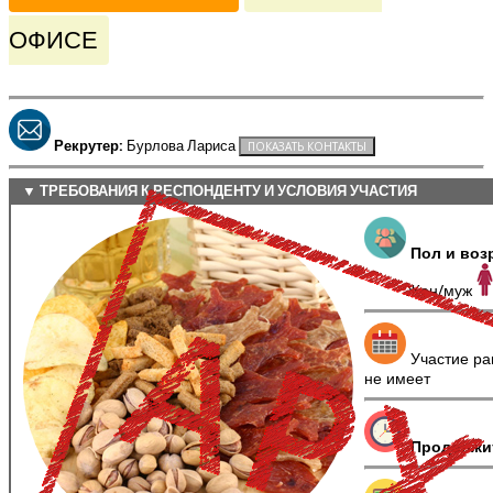
ОФИСЕ
Рекрутер:
Бурлова Лариса
▼ ТРЕБОВАНИЯ К РЕСПОНДЕНТУ И УСЛОВИЯ УЧАСТИЯ
Пол и воз
Жен/муж
Участие ра
не имеет
Продолжи