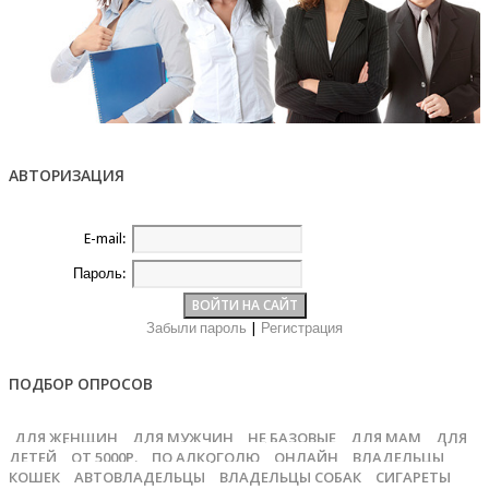
АВТОРИЗАЦИЯ
E-mail:
Пароль:
Забыли пароль
|
Регистрация
ПОДБОР ОПРОСОВ
ДЛЯ ЖЕНЩИН
ДЛЯ МУЖЧИН
НЕ БАЗОВЫЕ
ДЛЯ МАМ
ДЛЯ
ДЕТЕЙ
ОТ 5000Р.
ПО АЛКОГОЛЮ
ОНЛАЙН
ВЛАДЕЛЬЦЫ
КОШЕК
АВТОВЛАДЕЛЬЦЫ
ВЛАДЕЛЬЦЫ СОБАК
СИГАРЕТЫ