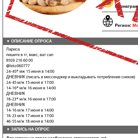
Вознаграж
Регион:
Мо
▼ ОПИСАНИЕ ОПРОСА
Лариса
пишите в тг, макс, ват сап
8926 216 60 00
@leto060777
24-45* мж 15 июня в 14:00
ДНЕВНИК (писать в мессенджер и выкладывать потребление снеков)
24-45 м/ж 15 июня в 17:00
14-16* м/ж 16 июня в 14:00
ДНЕВНИК
18-23* м/ж 16 июня в 17:00
ДНЕВНИК
14-16 м/ж 17 июня в 14:00
18-23 м/ж 17 июня в 17:00
46-55 м/ж 18 июня в 14:00
▼ ЗАПИСЬ НА ОПРОС