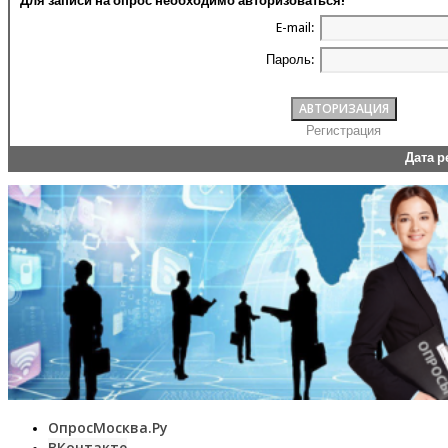
Для записи на опрос необходимо авторизоваться!
E-mail:
Пароль:
Регистрация
Дата 
ОпросМосква.Ру
ВКонтакте