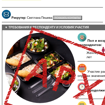
Рекрутер:
Светлана Пешева
▼ ТРЕБОВАНИЯ К РЕСПОНДЕНТУ И УСЛОВИЯ УЧАСТИЯ
Пол и воз
респондентов:
Жен/муж
лет
Участие ра
опросах значени
Продолжи
мин.