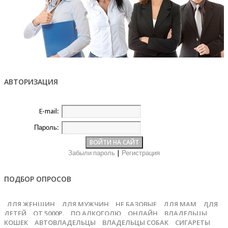
АВТОРИЗАЦИЯ
E-mail:
Пароль:
Забыли пароль
|
Регистрация
ПОДБОР ОПРОСОВ
ДЛЯ ЖЕНЩИН
ДЛЯ МУЖЧИН
НЕ БАЗОВЫЕ
ДЛЯ МАМ
ДЛЯ
ДЕТЕЙ
ОТ 5000Р.
ПО АЛКОГОЛЮ
ОНЛАЙН
ВЛАДЕЛЬЦЫ
КОШЕК
АВТОВЛАДЕЛЬЦЫ
ВЛАДЕЛЬЦЫ СОБАК
СИГАРЕТЫ