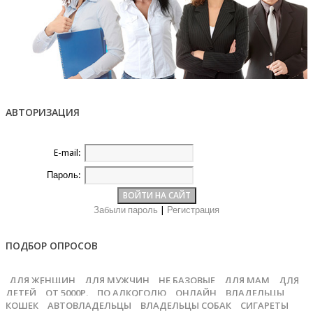
АВТОРИЗАЦИЯ
E-mail:
Пароль:
Забыли пароль
|
Регистрация
ПОДБОР ОПРОСОВ
ДЛЯ ЖЕНЩИН
ДЛЯ МУЖЧИН
НЕ БАЗОВЫЕ
ДЛЯ МАМ
ДЛЯ
ДЕТЕЙ
ОТ 5000Р.
ПО АЛКОГОЛЮ
ОНЛАЙН
ВЛАДЕЛЬЦЫ
КОШЕК
АВТОВЛАДЕЛЬЦЫ
ВЛАДЕЛЬЦЫ СОБАК
СИГАРЕТЫ