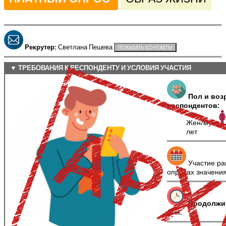
Рекрутер:
Светлана Пешева
▼ ТРЕБОВАНИЯ К РЕСПОНДЕНТУ И УСЛОВИЯ УЧАСТИЯ
Пол и воз
респондентов:
Жен/муж
лет
Участие ра
опросах значени
Продолжи
мин.