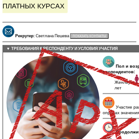
ПЛАТНЫХ КУРСАХ
Рекрутер:
Светлана Пешева
▼ ТРЕБОВАНИЯ К РЕСПОНДЕНТУ И УСЛОВИЯ УЧАСТИЯ
Пол и воз
респондентов:
Жен/муж
лет
Участие ра
опросах значени
Продолжи
мин.