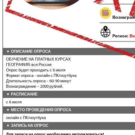
Вознаграж
Регион:
Вс
▼ ОПИСАНИЕ ОПРОСА
ОБУЧЕНИЕ НА ПЛАТНЫХ КУРСАХ
ГЕОГРАФИЯ: вся Россия
Опрос будет проходить с 6 июля
Формат опроса - онлайн с ПК/ноутбука
Длительность опроса – 60-90 минут
Вознаграждение – 2000 рублей.
▼ РАСПИСАНИЕ
с 6 июля
▼ МЕСТО ПРОВЕДЕНИЯ ОПРОСА
онлайн с ПК/ноутбука
▼ ЗАПИСЬ НА ОПРОС
Для записи на опрос необходимо авторизоваться!