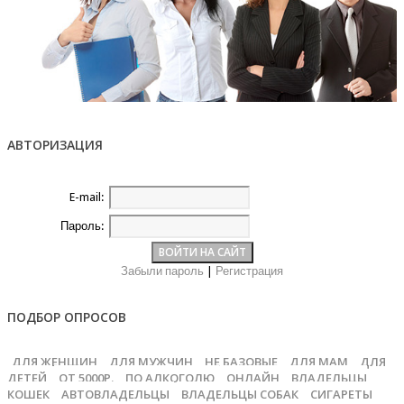
АВТОРИЗАЦИЯ
E-mail:
Пароль:
Забыли пароль
|
Регистрация
ПОДБОР ОПРОСОВ
ДЛЯ ЖЕНЩИН
ДЛЯ МУЖЧИН
НЕ БАЗОВЫЕ
ДЛЯ МАМ
ДЛЯ
ДЕТЕЙ
ОТ 5000Р.
ПО АЛКОГОЛЮ
ОНЛАЙН
ВЛАДЕЛЬЦЫ
КОШЕК
АВТОВЛАДЕЛЬЦЫ
ВЛАДЕЛЬЦЫ СОБАК
СИГАРЕТЫ