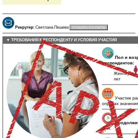
Рекрутер:
Светлана Пешева
▼ ТРЕБОВАНИЯ К РЕСПОНДЕНТУ И УСЛОВИЯ УЧАСТИЯ
Пол и воз
респондентов:
Жен/муж
лет
Участие ра
опросах значени
Продолжи
мин.