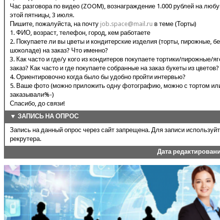
Час разговора по видео (ZOOM), вознаграждение 1.000 рублей на любу
этой пятницы, 3 июля.
Пишите, пожалуйста, на почту
job.space@mail.ru
в теме (Торты)
1. ФИО, возраст, телефон, город, кем работаете
2. Покупаете ли вы цветы и кондитерские изделия (торты, пирожные, бе
шоколаде) на заказ? Что именно?
3. Как часто и где/у кого из кондитеров покупаете тортики/пирожные/я
заказ? Как часто и где покупаете собранные на заказ букеты из цветов?
4. Ориентировочно когда было бы удобно пройти интервью?
5. Ваше фото (можно приложить одну фотографию, можно с тортом или
заказывали%-)
Спасибо, до связи!
▼ ЗАПИСЬ НА ОПРОС
Запись на данный опрос через сайт запрещена. Для записи используй
рекрутера.
Дата редактирован