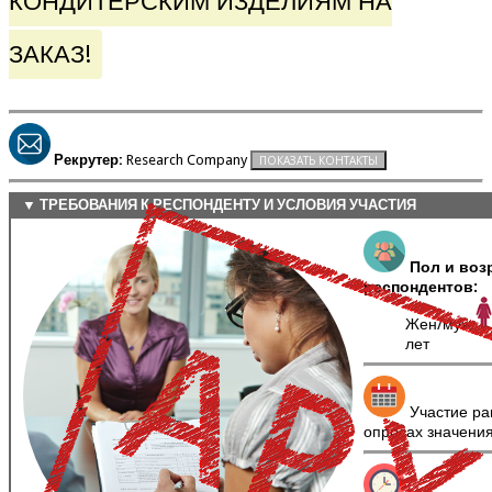
КОНДИТЕРСКИМ ИЗДЕЛИЯМ НА
ЗАКАЗ!
Рекрутер:
Research Company
▼ ТРЕБОВАНИЯ К РЕСПОНДЕНТУ И УСЛОВИЯ УЧАСТИЯ
Пол и воз
респондентов:
Жен/муж
лет
Участие ра
опросах значени