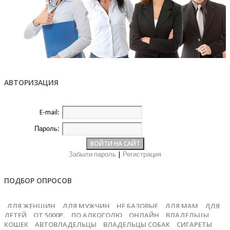
АВТОРИЗАЦИЯ
E-mail:
Пароль:
Забыли пароль
|
Регистрация
ПОДБОР ОПРОСОВ
ДЛЯ ЖЕНЩИН
ДЛЯ МУЖЧИН
НЕ БАЗОВЫЕ
ДЛЯ МАМ
ДЛЯ
ДЕТЕЙ
ОТ 5000Р.
ПО АЛКОГОЛЮ
ОНЛАЙН
ВЛАДЕЛЬЦЫ
КОШЕК
АВТОВЛАДЕЛЬЦЫ
ВЛАДЕЛЬЦЫ СОБАК
СИГАРЕТЫ