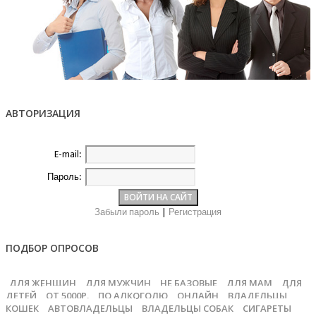
АВТОРИЗАЦИЯ
E-mail:
Пароль:
Забыли пароль
|
Регистрация
ПОДБОР ОПРОСОВ
ДЛЯ ЖЕНЩИН
ДЛЯ МУЖЧИН
НЕ БАЗОВЫЕ
ДЛЯ МАМ
ДЛЯ
ДЕТЕЙ
ОТ 5000Р.
ПО АЛКОГОЛЮ
ОНЛАЙН
ВЛАДЕЛЬЦЫ
КОШЕК
АВТОВЛАДЕЛЬЦЫ
ВЛАДЕЛЬЦЫ СОБАК
СИГАРЕТЫ