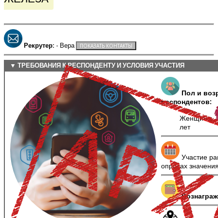
Рекрутер:
- Вера
▼ ТРЕБОВАНИЯ К РЕСПОНДЕНТУ И УСЛОВИЯ УЧАСТИЯ
Пол и воз
респондентов:
Женщины
лет
Участие ра
опросах значени
Вознаграж