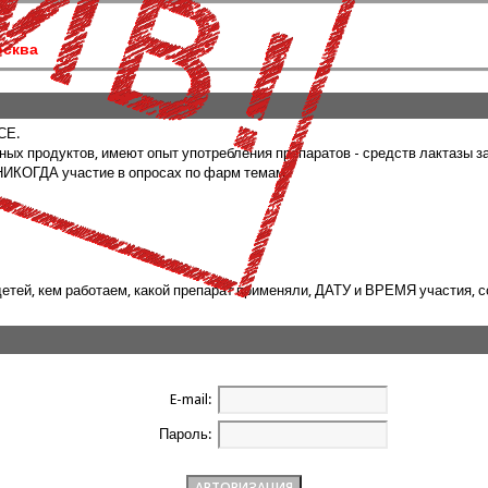
сква
СЕ.
продуктов, имеют опыт употребления препаратов - средств лактазы за п
 НИКОГДА участие в опросах по фарм темам.
детей, кем работаем, какой препарат применяли, ДАТУ и ВРЕМЯ участия, 
E-mail:
Пароль: