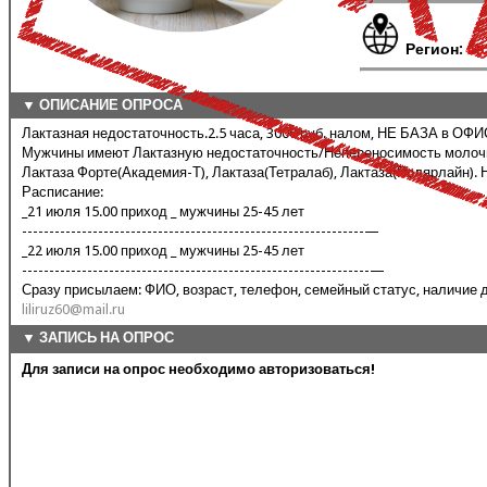
Регион:
Мо
▼ ОПИСАНИЕ ОПРОСА
Лактазная недостаточность.2.5 часа, 3000 руб. налом, НЕ БАЗА в ОФИ
Мужчины имеют Лактазную недостаточность/Непереносимость молочных 
Лактаза Форте(Академия-Т), Лактаза(Тетралаб), Лактаза(Полярлайн).
Расписание:
_21 июля 15.00 приход _ мужчины 25-45 лет
---------------------------------------------------------------—
_22 июля 15.00 приход _ мужчины 25-45 лет
----------------------------------------------------------------—
Сразу присылаем: ФИО, возраст, телефон, семейный статус, наличие 
liliruz60@mail.ru
▼ ЗАПИСЬ НА ОПРОС
Для записи на опрос необходимо авторизоваться!