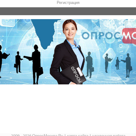
Регистрация
2009 - 2026 ОпросМосква.Ру
|
карта сайта
|
удаленная работа