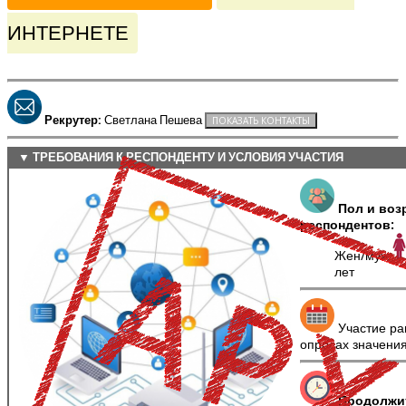
ИНТЕРНЕТЕ
Рекрутер:
Светлана Пешева
▼ ТРЕБОВАНИЯ К РЕСПОНДЕНТУ И УСЛОВИЯ УЧАСТИЯ
Пол и воз
респондентов:
Жен/муж
лет
Участие ра
опросах значени
Продолжи