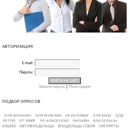
АВТОРИЗАЦИЯ
E-mail:
Пароль:
Забыли пароль
|
Регистрация
ПОДБОР ОПРОСОВ
ДЛЯ ЖЕНЩИН
ДЛЯ МУЖЧИН
НЕ БАЗОВЫЕ
ДЛЯ МАМ
ДЛЯ
ДЕТЕЙ
ОТ 5000Р.
ПО АЛКОГОЛЮ
ОНЛАЙН
ВЛАДЕЛЬЦЫ
КОШЕК
АВТОВЛАДЕЛЬЦЫ
ВЛАДЕЛЬЦЫ СОБАК
СИГАРЕТЫ