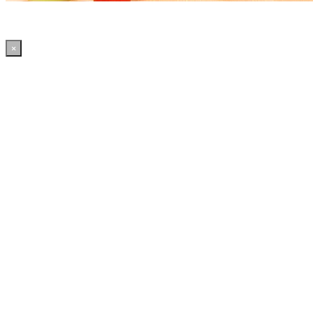
×
16:08:47 WordPress: 50.41MB | MySQL:70 | 2,278sec