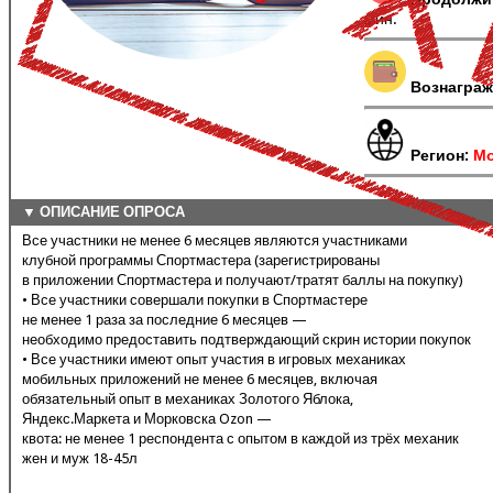
мин.
Вознаграж
Регион:
Мо
▼ ОПИСАНИЕ ОПРОСА
Все участники не менее 6 месяцев являются участниками
клубной программы Спортмастера (зарегистрированы
в приложении Спортмастера и получают/тратят баллы на покупку)
• Все участники совершали покупки в Спортмастере
не менее 1 раза за последние 6 месяцев —
необходимо предоставить подтверждающий скрин истории покупок
• Все участники имеют опыт участия в игровых механиках
мобильных приложений не менее 6 месяцев, включая
обязательный опыт в механиках Золотого Яблока,
Яндекс.Маркета и Морковска Ozon —
квота: не менее 1 респондента с опытом в каждой из трёх механик
жен и муж 18-45л