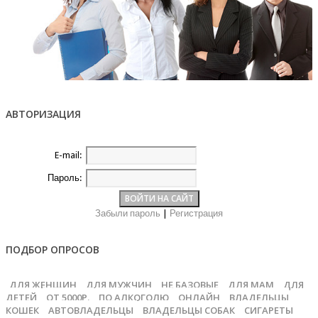
АВТОРИЗАЦИЯ
E-mail:
Пароль:
Забыли пароль
|
Регистрация
ПОДБОР ОПРОСОВ
ДЛЯ ЖЕНЩИН
ДЛЯ МУЖЧИН
НЕ БАЗОВЫЕ
ДЛЯ МАМ
ДЛЯ
ДЕТЕЙ
ОТ 5000Р.
ПО АЛКОГОЛЮ
ОНЛАЙН
ВЛАДЕЛЬЦЫ
КОШЕК
АВТОВЛАДЕЛЬЦЫ
ВЛАДЕЛЬЦЫ СОБАК
СИГАРЕТЫ