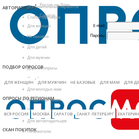
Ростов-на-Дону
Дополнительный заработок
АВТОРИЗАЦИЯ
Саратов
Статьи партнеров
E-mail:
Для женщин
Пароль:
Не базовые
Для детей
Для мужчин
ПОДБОР ОПРОСОВ
Дорогие опросы
Онлайн
ДЛЯ ЖЕНЩИН
ДЛЯ МУЖЧИН
НЕ БАЗОВЫЕ
ДЛЯ МАМ
ДЛЯ Д
Для молодых мам
ОПРОСЫ ПО РЕГИОНАМ
Владельцы кошек
Владельцы собак
ВСЯ РОССИЯ
МОСКВА
САРАТОВ
САНКТ-ПЕТЕРБУРГ
ЕКАТЕРИН
Для автовладельцев
СКАН ПОКУПОК
По алкоголю