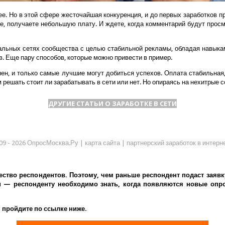
ее. Но в этой сфере жесточайшая конкуренция, и до первых заработков п
е, получаете небольшую плату. И ждете, когда комментарий будут просм
альных сетях сообщества с целью стабильной рекламы, обладая навыкам
в. Еще пару способов, которые можно привести в пример.
нен, и только самые лучшие могут добиться успехов. Оплата стабильная, 
м решать стоит ли зарабатывать в сети или нет. Но опираясь на нехитрые
ДРУГИЕ СТАТЬИ О ЗАРАБОТКЕ В СЕТИ
09 - 2026 ОпросМосква.Ру
|
карта сайта
|
партнерский заработок в интерн
ество респондентов. Поэтому, чем раньше респондент подаст заявк
— респонденту необходимо знать, когда появляются новые опрос
 пройдите по ссылке ниже.