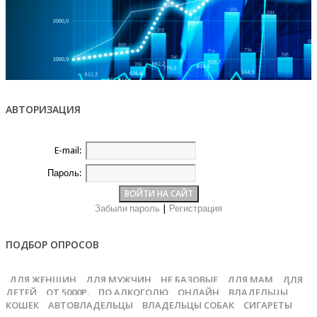
АВТОРИЗАЦИЯ
E-mail:
Пароль:
Забыли пароль
|
Регистрация
ПОДБОР ОПРОСОВ
ДЛЯ ЖЕНЩИН
ДЛЯ МУЖЧИН
НЕ БАЗОВЫЕ
ДЛЯ МАМ
ДЛЯ
ДЕТЕЙ
ОТ 5000Р.
ПО АЛКОГОЛЮ
ОНЛАЙН
ВЛАДЕЛЬЦЫ
КОШЕК
АВТОВЛАДЕЛЬЦЫ
ВЛАДЕЛЬЦЫ СОБАК
СИГАРЕТЫ