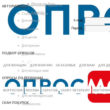
Ростов-на-Дону
Дополнительный заработок
АВТОРИЗАЦИЯ
Саратов
Статьи партнеров
E-mail:
Для женщин
Пароль:
Не базовые
Для детей
Для мужчин
ПОДБОР ОПРОСОВ
Дорогие опросы
Онлайн
ДЛЯ ЖЕНЩИН
ДЛЯ МУЖЧИН
НЕ БАЗОВЫЕ
ДЛЯ МАМ
ДЛЯ Д
Для молодых мам
ОПРОСЫ ПО РЕГИОНАМ
Владельцы кошек
Владельцы собак
ВСЯ РОССИЯ
МОСКВА
САРАТОВ
САНКТ-ПЕТЕРБУРГ
ЕКАТЕРИН
Для автовладельцев
СКАН ПОКУПОК
По алкоголю