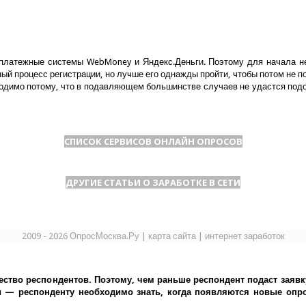
платежные системы WebMoney и Яндекс.Деньги. Поэтому для начала нео
й процесс регистрации, но лучше его однажды пройти, чтобы потом не п
ходимо потому, что в подавляющем большинстве случаев не удастся подой
СПИСОК СЕРВИСОВ ОНЛАЙН ОПРОСОВ
ДРУГИЕ СТАТЬИ О ЗАРАБОТКЕ В СЕТИ
2009 - 2026 ОпросМосква.Ру
|
карта сайта
|
интернет заработок
ество респондентов. Поэтому, чем раньше респондент подаст заявк
— респонденту необходимо знать, когда появляются новые опрос