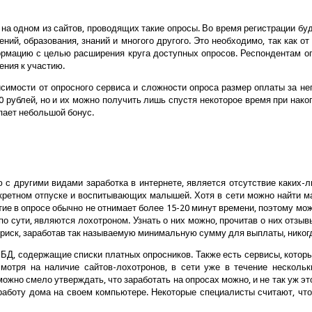
 на одном из сайтов, проводящих такие опросы. Во время регистрации бу
ний, образования, знаний и многого другого. Это необходимо, так как о
ормацию с целью расширения круга доступных опросов. Респондентам оп
ния к участию.
симости от опросного сервиса и сложности опроса размер оплаты за нег
0 рублей, но и их можно получить лишь спустя некоторое время при нак
упает небольшой бонус.
с другими видами заработка в интернете, является отсутствие каких-л
екретном отпуске и воспитывающих малышей. Хотя в сети можно найти м
стие в опросе обычно не отнимает более 15-20 минут времени, поэтому м
 по сути, являются лохотроном. Узнать о них можно, прочитав о них отз
ь риск, заработав так называемую минимальную сумму для выплаты, никогд
БД, содержащие списки платных опросников. Также есть сервисы, которы
есмотря на наличие сайтов-лохотронов, в сети уже в течение нескол
но смело утверждать, что заработать на опросах можно, и не так уж этот
а работу дома на своем компьютере. Некоторые специалисты считают, ч