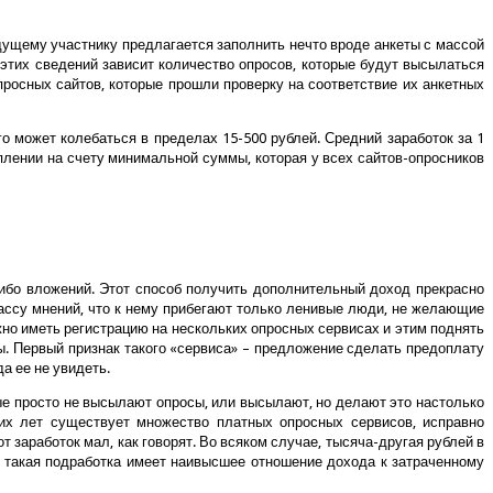
дущему участнику предлагается заполнить нечто вроде анкеты с массой
т этих сведений зависит количество опросов, которые будут высылаться
росных сайтов, которые прошли проверку на соответствие их анкетных
о может колебаться в пределах 15-500 рублей. Средний заработок за 1
оплении на счету минимальной суммы, которая у всех сайтов-опросников
ибо вложений. Этот способ получить дополнительный доход прекрасно
ассу мнений, что к нему прибегают только ленивые люди, не желающие
ожно иметь регистрацию на нескольких опросных сервисах и этим поднять
ывы. Первый признак такого «сервиса» – предложение сделать предоплату
а ее не увидеть.
е просто не высылают опросы, или высылают, но делают это настолько
ьких лет существует множество платных опросных сервисов, исправно
 заработок мал, как говорят. Во всяком случае, тысяча-другая рублей в
то такая подработка имеет наивысшее отношение дохода к затраченному