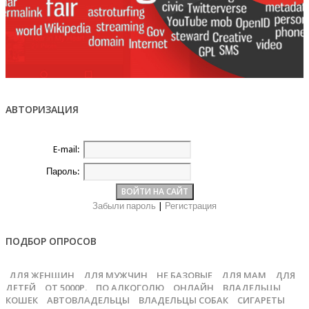
АВТОРИЗАЦИЯ
E-mail:
Пароль:
Забыли пароль
|
Регистрация
ПОДБОР ОПРОСОВ
ДЛЯ ЖЕНЩИН
ДЛЯ МУЖЧИН
НЕ БАЗОВЫЕ
ДЛЯ МАМ
ДЛЯ
ДЕТЕЙ
ОТ 5000Р.
ПО АЛКОГОЛЮ
ОНЛАЙН
ВЛАДЕЛЬЦЫ
КОШЕК
АВТОВЛАДЕЛЬЦЫ
ВЛАДЕЛЬЦЫ СОБАК
СИГАРЕТЫ