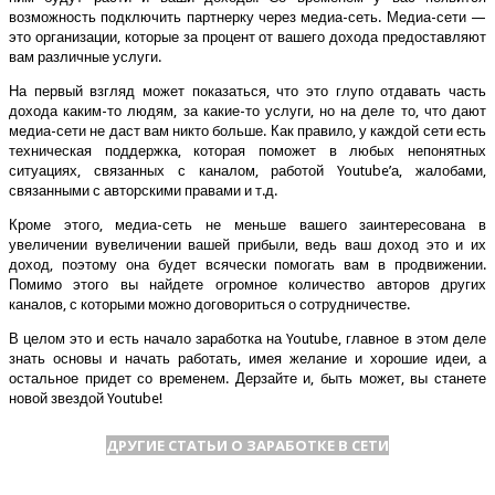
возможность подключить партнерку через медиа-сеть. Медиа-сети —
это организации, которые за процент от вашего дохода предоставляют
вам различные услуги.
На первый взгляд может показаться, что это глупо отдавать часть
дохода каким-то людям, за какие-то услуги, но на деле то, что дают
медиа-сети не даст вам никто больше. Как правило, у каждой сети есть
техническая поддержка, которая поможет в любых непонятных
ситуациях, связанных с каналом, работой Youtube’а, жалобами,
связанными с авторскими правами и т.д.
Кроме этого, медиа-сеть не меньше вашего заинтересована в
увеличении вувеличении вашей прибыли, ведь ваш доход это и их
доход, поэтому она будет всячески помогать вам в продвижении.
Помимо этого вы найдете огромное количество авторов других
каналов, с которыми можно договориться о сотрудничестве.
В целом это и есть начало заработка на Youtube, главное в этом деле
знать основы и начать работать, имея желание и хорошие идеи, а
остальное придет со временем. Дерзайте и, быть может, вы станете
новой звездой Youtube!
ДРУГИЕ СТАТЬИ О ЗАРАБОТКЕ В СЕТИ